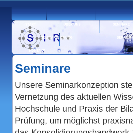
START
ÜBER UNS
SEMINARE
SEMINARBUCHUNG
BERATUN
KONTAKT
Seminare
Unsere Seminarkonzeption steh
Vernetzung des aktuellen Wis
Hochschule und Praxis der Bil
Prüfung, um möglichst praxisn
das Konsolidierungshandwerk z